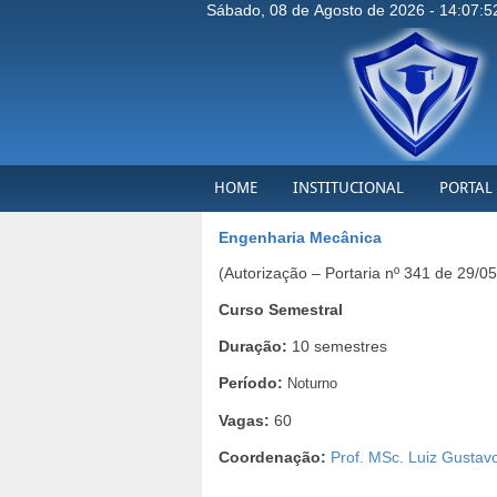
Sábado, 08 de Agosto de 2026 - 14:07:5
HOME
INSTITUCIONAL
PORTAL
Engenharia Mecânica
(Autorização – Portaria nº 341 de 29/
Curso Semestral
Duração:
10 semestres
Período:
Noturno
Vagas:
60
Coordenação:
Prof. MSc. Luiz Gustav