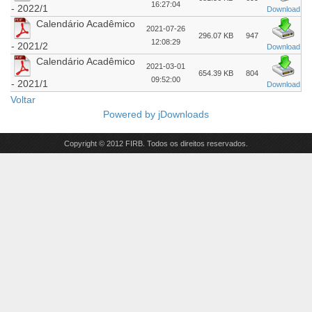
16:27:04
- 2022/1
Download
Calendário Acadêmico
2021-07-26
296.07 KB
947
12:08:29
- 2021/2
Download
Calendário Acadêmico
2021-03-01
654.39 KB
804
09:52:00
- 2021/1
Download
Voltar
Powered by
jDownloads
Copyright © 2012 FIRB. Todos os direitos reservados.