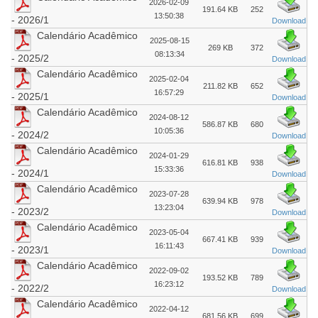
2026-02-09
191.64 KB
252
13:50:38
- 2026/1
Download
Calendário Acadêmico
2025-08-15
269 KB
372
08:13:34
- 2025/2
Download
Calendário Acadêmico
2025-02-04
211.82 KB
652
16:57:29
- 2025/1
Download
Calendário Acadêmico
2024-08-12
586.87 KB
680
10:05:36
- 2024/2
Download
Calendário Acadêmico
2024-01-29
616.81 KB
938
15:33:36
- 2024/1
Download
Calendário Acadêmico
2023-07-28
639.94 KB
978
13:23:04
- 2023/2
Download
Calendário Acadêmico
2023-05-04
667.41 KB
939
16:11:43
- 2023/1
Download
Calendário Acadêmico
2022-09-02
193.52 KB
789
16:23:12
- 2022/2
Download
Calendário Acadêmico
2022-04-12
681.56 KB
699