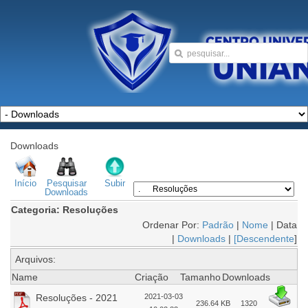
Downloads
Início
Pesquisar
Subir
Downloads
Categoria: Resoluções
Ordenar Por:
Padrão
|
Nome
| Data
|
Downloads
|
[Descendente
]
Arquivos:
Name
Criação
Tamanho
Downloads
Resoluções - 2021
2021-03-03
236.64 KB
1320