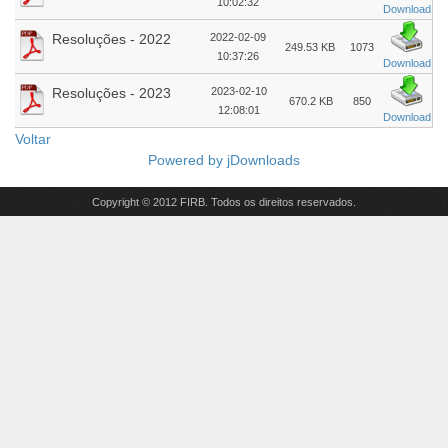
10:02:32
Download
Resoluções - 2022
2022-02-09
249.53 KB
1073
10:37:26
Download
Resoluções - 2023
2023-02-10
670.2 KB
850
12:08:01
Download
Voltar
Powered by
jDownloads
Copyright © 2012 FIRB. Todos os direitos reservados.