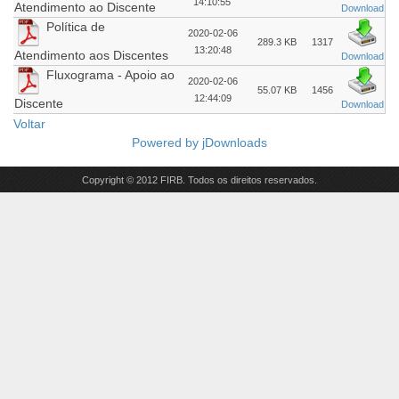
14:10:55
Atendimento ao Discente
Download
Política de
2020-02-06
289.3 KB
1317
13:20:48
Atendimento aos Discentes
Download
Fluxograma - Apoio ao
2020-02-06
55.07 KB
1456
12:44:09
Discente
Download
Voltar
Powered by
jDownloads
Copyright © 2012 FIRB. Todos os direitos reservados.