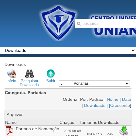
Downloads
Início
Pesquisar
Subir
Downloads
Categoria: Portarias
Ordenar Por: Padrão |
Nome
|
Data
|
Downloads
|
[Crescente
]
Arquivos:
Name
Criação
Tamanho
Downloads
Portaria de Nomeação
2025-08-09
154.69 KB
236