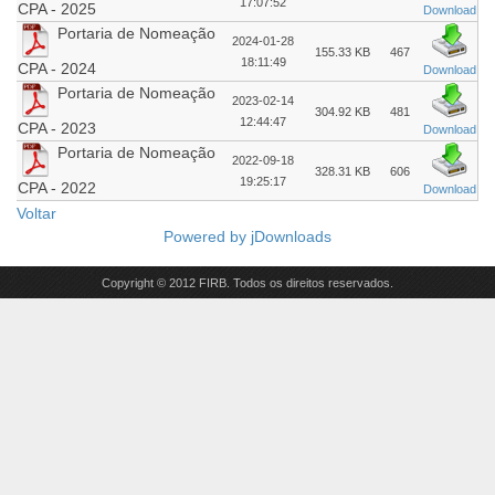
17:07:52
CPA - 2025
Download
Portaria de Nomeação
2024-01-28
155.33 KB
467
18:11:49
CPA - 2024
Download
Portaria de Nomeação
2023-02-14
304.92 KB
481
12:44:47
CPA - 2023
Download
Portaria de Nomeação
2022-09-18
328.31 KB
606
19:25:17
CPA - 2022
Download
Voltar
Powered by
jDownloads
Copyright © 2012 FIRB. Todos os direitos reservados.